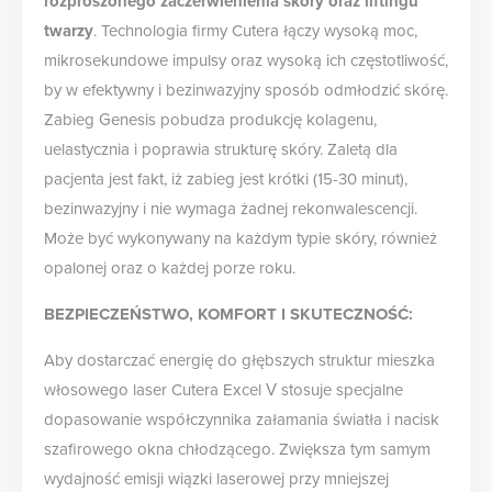
rozproszonego zaczerwienienia skóry oraz liftingu
twarzy
. Technologia firmy Cutera łączy wysoką moc,
mikrosekundowe impulsy oraz wysoką ich częstotliwość,
by w efektywny i bezinwazyjny sposób odmłodzić skórę.
Zabieg Genesis pobudza produkcję kolagenu,
uelastycznia i poprawia strukturę skóry. Zaletą dla
pacjenta jest fakt, iż zabieg jest krótki (15-30 minut),
bezinwazyjny i nie wymaga żadnej rekonwalescencji.
Może być wykonywany na każdym typie skóry, również
opalonej oraz o każdej porze roku.
BEZPIECZEŃSTWO, KOMFORT I SKUTECZNOŚĆ:
Aby dostarczać energię do głębszych struktur mieszka
włosowego laser Cutera Excel V stosuje specjalne
dopasowanie współczynnika załamania światła i nacisk
szafirowego okna chłodzącego. Zwiększa tym samym
wydajność emisji wiązki laserowej przy mniejszej