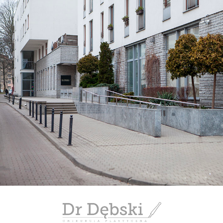
zabiegu. Uszka mają sie bardzo
dobrze, zagoiły się calkowicie… i nie
są chowane w gąszczu
rozpuszczonych włosów. Ba, są
wręcz eksponowane przy włosach w
kitce ♡
Bardzo dziękuję Panu Doktorowi za
poprawienie jakości mojego życia! :)