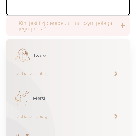
Kim jest fizjoterapeuta i na czym polega
jego praca?
Twarz
Zobacz zabiegi
Piersi
Zobacz zabiegi