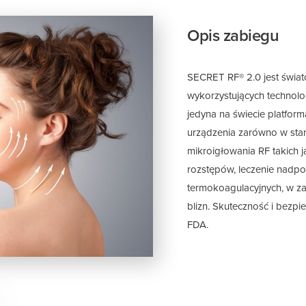
Opis zabiegu
SECRET RF® 2.0 jest świ
wykorzystujących technolog
jedyna na świecie platfor
urządzenia zarówno w sta
mikroigłowania RF takich j
rozstępów, leczenie nadpot
termokoagulacyjnych, w za
blizn.
Skuteczność i bezpie
FDA.