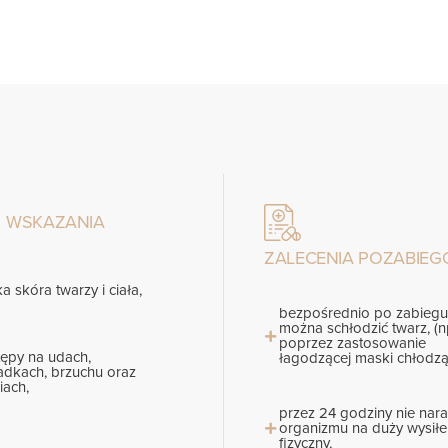
WSKAZANIA
ZALECENIA POZABIE
a skóra twarzy i ciała,
bezpośrednio po zabiegu
można schłodzić twarz, (n
poprzez zastosowanie
tępy na udach,
łagodzącej maski chłodzą
adkach, brzuchu oraz
iach,
przez 24 godziny nie nar
organizmu na duży wysiłe
fizyczny,