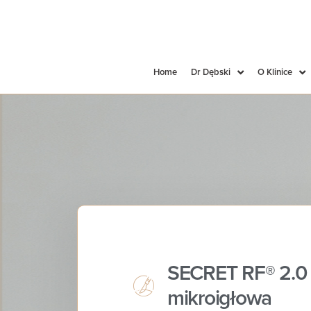
Home
Dr Dębski
O Klinice
SECRET RF® 2.0 
mikroigłowa