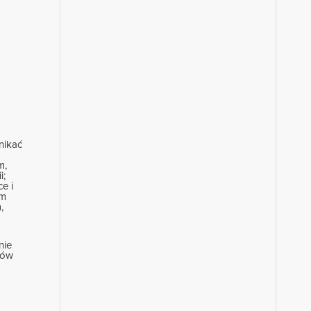
nikać
m,
i;
e i
im
,
nie
gów