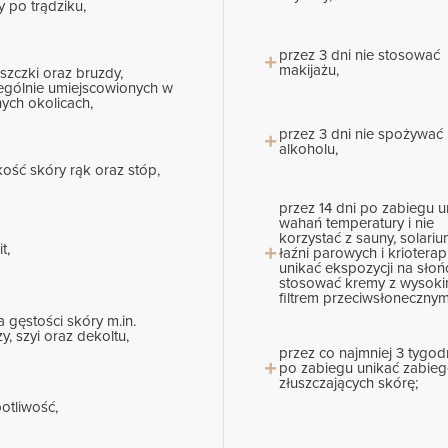
y po trądziku,
przez 3 dni nie stosować
makijażu,
szczki oraz bruzdy,
ególnie umiejscowionych w
nych okolicach,
przez 3 dni nie spożywać
alkoholu,
kość skóry rąk oraz stóp,
przez 14 dni po zabiegu u
wahań temperatury i nie
korzystać z sauny, solariu
it,
łaźni parowych i krioterapi
unikać ekspozycji na słońc
stosować kremy z wysok
filtrem przeciwsłonecznym
a gęstości skóry m.in.
y, szyi oraz dekoltu,
przez co najmniej 3 tygod
po zabiegu unikać zabie
złuszczających skórę;
otliwość,