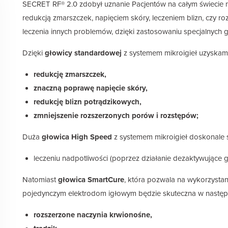
SECRET RF® 2.0 zdobył uznanie Pacjentów na całym świecie n
redukcją zmarszczek, napięciem skóry, leczeniem blizn, czy r
leczenia innych problemów, dzięki zastosowaniu specjalnych gł
Dzięki
głowicy standardowej
z systemem mikroigieł uzyskam
redukcję zmarszczek,
znaczną poprawę napięcie skóry,
redukcję blizn potrądzikowych,
zmniejszenie rozszerzonych porów i rozstępów;
Duża
głowica High Speed
z systemem mikroigieł doskonale s
leczeniu nadpotliwości (poprzez działanie dezaktywujące g
Natomiast
głowica SmartCure
, która pozwala na wykorzystan
pojedynczym elektrodom igłowym będzie skuteczna w następ
rozszerzone naczynia krwionośne,