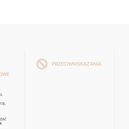
PRZECIWWSKAZANIA
GOWE
p.
cą,
ażać
k