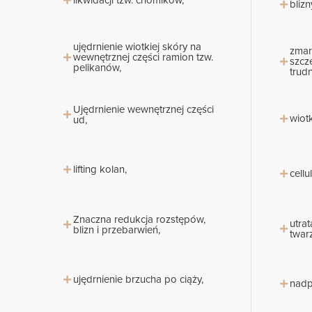
likwidacji tzw. chomików,
blizn
ujędrnienie wiotkiej skóry na
zmar
wewnętrznej części ramion tzw.
szcz
pelikanów,
trud
Ujędrnienie wewnętrznej części
wiot
ud,
lifting kolan,
cellul
Znaczna redukcja rozstępów,
utrat
blizn i przebarwień,
twarz
ujędrnienie brzucha po ciąży,
nadp