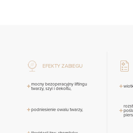
EFEKTY ZABIEGU
mocny bezoperacyjny liftingu
wiotk
twarzy, szyi i dekoltu,
rozs
podniesienie owalu twarzy,
pośl
piers