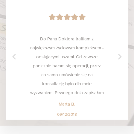
Do Pana Doktora trafiłam z
największym życiowym kompleksem -
odstąjacymi uszami. Od zawsze
panicznie bałam się operacji, przez
co samo umówienie się na
konsultację było dla mnie
wyzwaniem. Pewnego dnia zapisałam
się do Pana Tomasza… i lepiej trafić
Marta B.
nie mogłam! Konsultacja bardzo
09/12/2018
rzeczowa, uzyskałam odpowiedzi na
wszystkie pytania, a zabieg miałam 3