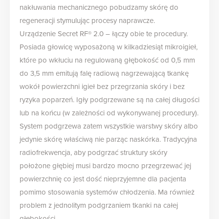
nakłuwania mechanicznego pobudzamy skórę do
regeneracji stymulując procesy naprawcze.
Urządzenie Secret RF® 2.0 – łączy obie te procedury.
Posiada głowicę wyposażoną w kilkadziesiąt mikroigieł,
które po wkłuciu na regulowaną głębokość od 0,5 mm
do 3,5 mm emitują falę radiową nagrzewającą tkankę
wokół powierzchni igieł bez przegrzania skóry i bez
ryzyka poparzeń. Igły podgrzewane są na całej długości
lub na końcu (w zależności od wykonywanej procedury).
System podgrzewa zatem wszystkie warstwy skóry albo
jedynie skórę właściwą nie parząc naskórka. Tradycyjna
radiofrekwencja, aby podgrzać struktury skóry
położone głębiej musi bardzo mocno przegrzewać jej
powierzchnię co jest dość nieprzyjemne dla pacjenta
pomimo stosowania systemów chłodzenia. Ma również
problem z jednolitym podgrzaniem tkanki na całej
głębokości.