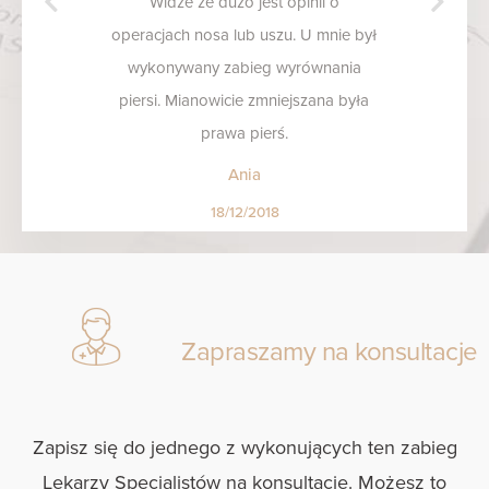
Widze ze dużo jest opinii o
operacjach nosa lub uszu. U mnie był
wykonywany zabieg wyrównania
piersi. Mianowicie zmniejszana była
prawa pierś.
Lekarz bardzo profesjonalny, cały
Ania
czas z usmiechem na twarzy. Z racji
18/12/2018
tego ze jestem w klasie maturalnej to
znalazł mi szybko termin i w około 2
tygodnie po konsultacji miałam już
wykonywany zabieg.
Zapraszamy na konsultacje
Operacja się udała, doskonały
zespół, czułam się bezpiecznie. W
klinice spędziłam jedna noc, opieka
Zapisz się do jednego z wykonujących ten zabieg
nad pacjentem tez bardzo dobra. Od
Lekarzy Specjalistów na konsultacje. Możesz to