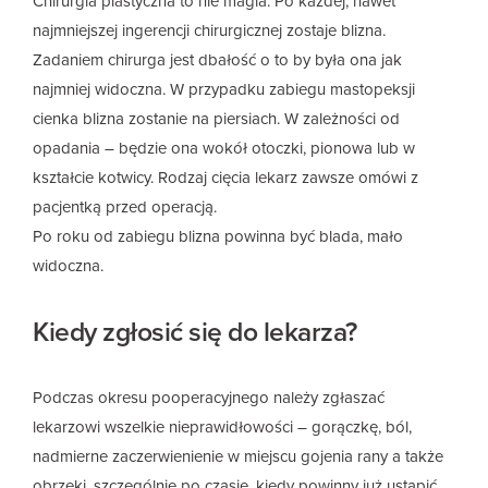
Chirurgia plastyczna to nie magia. Po każdej, nawet
najmniejszej ingerencji chirurgicznej zostaje blizna.
Zadaniem chirurga jest dbałość o to by była ona jak
najmniej widoczna. W przypadku zabiegu mastopeksji
cienka blizna zostanie na piersiach. W zależności od
opadania – będzie ona wokół otoczki, pionowa lub w
kształcie kotwicy. Rodzaj cięcia lekarz zawsze omówi z
pacjentką przed operacją.
Po roku od zabiegu blizna powinna być blada, mało
widoczna.
Kiedy zgłosić się do lekarza?
Podczas okresu pooperacyjnego należy zgłaszać
lekarzowi wszelkie nieprawidłowości – gorączkę, ból,
nadmierne zaczerwienienie w miejscu gojenia rany a także
obrzęki, szczególnie po czasie, kiedy powinny już ustąpić.