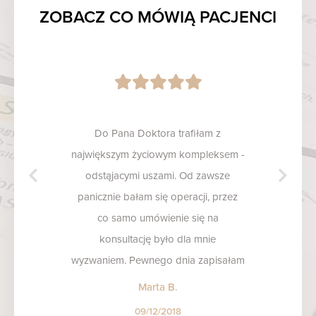
ZOBACZ CO MÓWIĄ PACJENCI
Do Pana Doktora trafiłam z
największym życiowym kompleksem -
odstąjacymi uszami. Od zawsze
panicznie bałam się operacji, przez
co samo umówienie się na
konsultację było dla mnie
wyzwaniem. Pewnego dnia zapisałam
się do Pana Tomasza… i lepiej trafić
Marta B.
nie mogłam! Konsultacja bardzo
09/12/2018