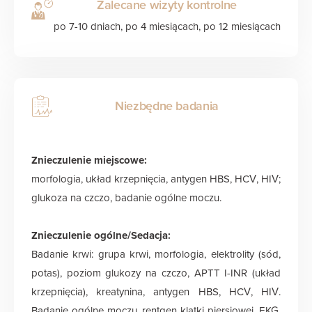
Zalecane wizyty kontrolne
po 7-10 dniach, po 4 miesiącach, po 12 miesiącach
Niezbędne badania
Znieczulenie miejscowe:
morfologia, układ krzepnięcia, antygen HBS, HCV, HIV;
glukoza na czczo, badanie ogólne moczu.
Znieczulenie ogólne/Sedacja:
Badanie krwi: grupa krwi, morfologia, elektrolity (sód,
potas), poziom glukozy na czczo, APTT I-INR (układ
krzepnięcia), kreatynina, antygen HBS, HCV, HIV.
Badanie ogólne moczu, rentgen klatki piersiowej, EKG,