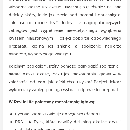
widoczną dolinę łez często uskarżają się również na inne
defekty skóry, takie jak cienie pod oczami i opuchnięcia.
Jak usunąć dolinę łez? Jednym z najpopularniejszych
zabiegów jest wypełnienie nieestetycznego wgłębienia
kwasem hialuronowym – dzięki doborze odpowiedniego
preparatu, dolina łez zniknie, a spojrzenie nabierze
młodego, wypoczętego wyglądu.
Kolejnym zabiegiem, który pomoże odmłodzić spojrzenie i
nadać blasku okolicy oczu jest mezoterapia igłowa – w
zależności od tego, jaki efekt chce uzyskać Pacjent, lekarz
wykonujący zabieg pomaga wybrać odpowiedni preparat.
W RevitaLife polecamy mezoterapię igłową:
EyeBag, która zlikwiduje obrzęki wokół oczu
RRS HA Eyes, która nawilży delikatną okolicę oczu i
nada jej promiennego wyglądu