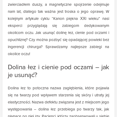
zwierciadłem duszy, a magnetyczne spojrzenie odejmuje
nam lat, dlatego tak ważna jest troska o jego oprawę. W
kolejnym artykule cyklu “Kanon piękna XXI wieku” nasi
eksperci przyglądają się zabiegom dedykowanym
okolicom oczu. Jak usunąć dolinę łez, cienie pod oczami i
opuchliznę? Czy można pozbyć się opadającej powieki bez
ingerencji chirurga? Sprawdzamy najlepsze zabiegi na
okolice oczu!
Dolina łez i cienie pod oczami – jak
je usunąć?
Dolina łez to potoczna nazwa zagłębienia, które pojawia
się na twarzy pod wpływem starzenia się skóry i utraty jej
elastyczności. Nazwa defektu związana jest z miejscem jego
występowania – dolina łez przebiega po twarzy tak, jak
płynące po niej łzy. Pacjenci, którzy zaobserwowali u siebie