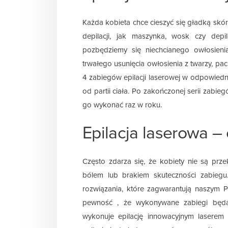
Każda kobieta chce cieszyć się gładką skór
depilacji, jak maszynka, wosk czy depil
pozbędziemy się niechcianego owłosien
trwałego usunięcia owłosienia z twarzy, pac
4 zabiegów epilacji laserowej w odpowied
od partii ciała. Po zakończonej serii zabie
go wykonać raz w roku.
Epilacja laserowa –
Często zdarza się, że kobiety nie są prz
bólem lub brakiem skuteczności zabiegu
rozwiązania, które zagwarantują naszym
pewność , że wykonywane zabiegi będą 
wykonuje epilację innowacyjnym laserem 