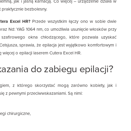
iemną, jak i jasną karnacją. Co więcej – urządzenie działa w
 praktycznie bezbolesny.
tera Excel HR?
Przede wszystkim łączy ono w sobie dwie
 oraz Nd: YAG 1064 nm, co umożliwia usunięcie włosków przy
a szafirowego okna chłodzącego, które pozwala uzyskać
elsjusza, sprawia, że epilacja jest wyjątkowo komfortowym i
więcej o epilacji laserem Cutera Excel HR.
azania do zabiegu epilacji?
egiem, z którego skorzystać mogą zarówno kobiety, jak i
się z pewnymi przeciwwskazaniami. Są nimi:
egi chirurgiczne,