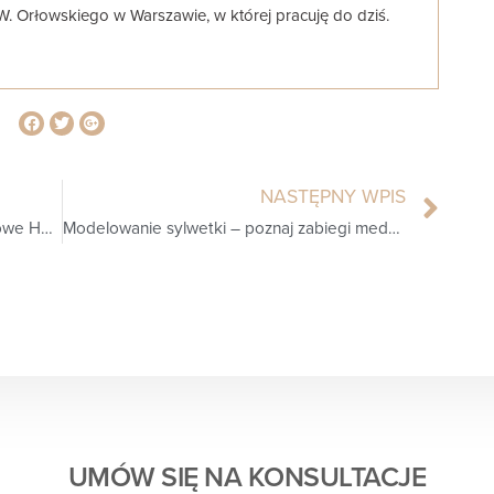
. W. Orłowskiego w Warszawie, w której pracuję do dziś.
NASTĘPNY WPIS
Wysokostężone osocze bogatopłytkowe HD PRP Angel System – czyli wampirzy lifting w RevitaLife
Modelowanie sylwetki – poznaj zabiegi medycyny estetycznej modelujące ciało!
UMÓW SIĘ NA KONSULTACJE