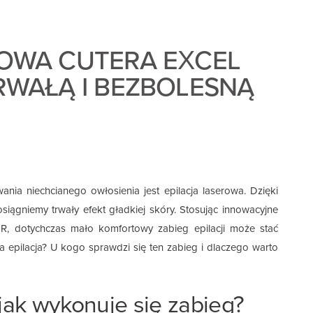
ROWA CUTERA EXCEL
RWAŁĄ I BEZBOLESNĄ
nia niechcianego owłosienia jest epilacja laserowa. Dzięki
osiągniemy trwały efekt gładkiej skóry. Stosując innowacyjne
 HR, dotychczas mało komfortowy zabieg epilacji może stać
a epilacja? U kogo sprawdzi się ten zabieg i dlaczego warto
 jak wykonuje się zabieg?