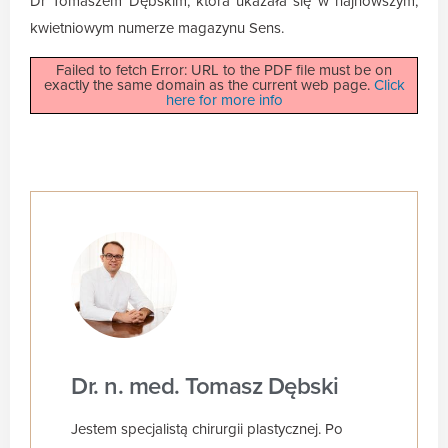
Dr Tomaszem Dębskim, która ukazała się w najnowszym,
kwietniowym numerze magazynu Sens.
Failed to fetch Error: URL to the PDF file must be on
exactly the same domain as the current web page.
Click
here for more info
Dr. n. med. Tomasz Dębski
Jestem specjalistą chirurgii plastycznej. Po