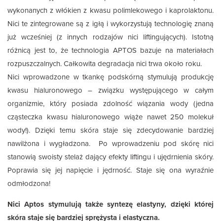
wykonanych z włókien z kwasu polimlekowego i kaprolaktonu.
Nici te zintegrowane są z igłą i wykorzystują technologię znaną
już wcześniej (z innych rodzajów nici liftingujących). Istotną
różnicą jest to, że technologia APTOS bazuje na materiałach
rozpuszczalnych. Całkowita degradacja nici trwa około roku.
Nici wprowadzone w tkankę podskórną stymulują produkcję
kwasu hialuronowego – związku występującego w całym
organizmie, który posiada zdolność wiązania wody (jedna
cząsteczka kwasu hialuronowego wiąże nawet 250 molekuł
wody!). Dzięki temu skóra staje się zdecydowanie bardziej
nawilżona i wygładzona. Po wprowadzeniu pod skórę nici
stanowią swoisty stelaż dający efekty liftingu i ujędrnienia skóry.
Poprawia się jej napięcie i jędrność. Staje się ona wyraźnie
odmłodzona!
Nici Aptos stymulują także syntezę elastyny, dzięki której
skóra staje się bardziej sprężysta i elastyczna.