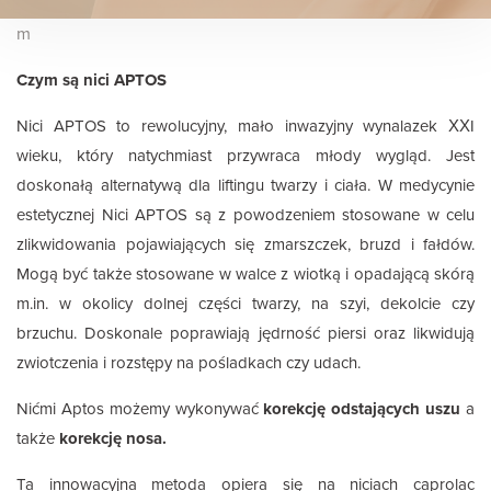
m
Czym są nici APTOS
Nici APTOS to rewolucyjny, mało inwazyjny wynalazek XXI
wieku, który natychmiast przywraca młody wygląd. Jest
doskonałą alternatywą dla liftingu twarzy i ciała. W medycynie
estetycznej Nici APTOS są z powodzeniem stosowane w celu
zlikwidowania pojawiających się zmarszczek, bruzd i fałdów.
Mogą być także stosowane w walce z wiotką i opadającą skórą
m.in. w okolicy dolnej części twarzy, na szyi, dekolcie czy
brzuchu. Doskonale poprawiają jędrność piersi oraz likwidują
zwiotczenia i rozstępy na pośladkach czy udach.
Nićmi Aptos możemy wykonywać
korekcję odstających uszu
a
także
korekcję nosa.
Ta innowacyjna metoda opiera się na niciach caprolac