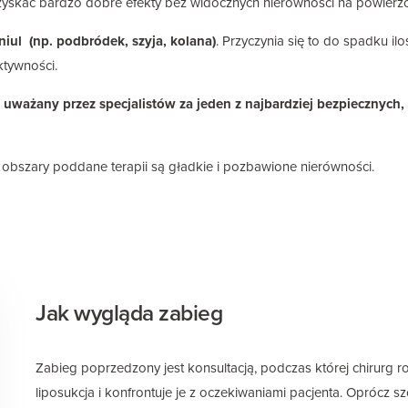
zyskać bardzo dobre efekty bez widocznych nierówności na powierzc
niul
(np. podbródek, szyja, kolana)
. Przyczynia się to do spadku i
ktywności.
est uważany przez specjalistów za jeden z najbardziej bezpiecznyc
a obszary poddane terapii są gładkie i pozbawione nierówności.
Jak wygląda zabieg
Zabieg poprzedzony jest konsultacją, podczas której chirurg r
liposukcja i konfrontuje je z oczekiwaniami pacjenta. Oprócz 