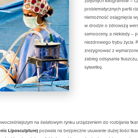
zbędnych kilogramów – cza
problematycznych partii cia
niemożność osiągnięcia wym
w drodze o zdrowszą wersj
samooceny, a niekiedy –
niezdrowego trybu życia. P
zrezygnować z wymarzonej 
zabieg odsysania tłuszcz
sylwetkę.
owocześniejszym na światowym rynku urządzeniem do rozbijania tkanki
onic Liposculpture)
pozwala na bezpieczne usuwanie dużej ilości tka