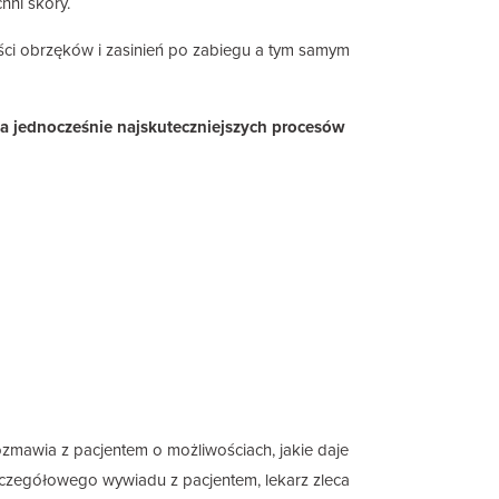
hni skóry.
lości obrzęków i zasinień po zabiegu a tym samym
h, a jednocześnie najskuteczniejszych procesów
ozmawia z pacjentem o możliwościach, jakie daje
szczegółowego wywiadu z pacjentem, lekarz zleca