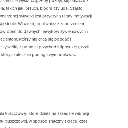
sami nie wystarczą, żeby pozbyć się tłuszczu z
ła, takich jak: brzuch, biodra czy uda. Często
arzonej sylwetki jest przyczyną utraty motywacji
ę siebie. Wiąże się to również z zaburzeniem
 powrotem do dawnych nawyków żywieniowych i
acjentom, którzy nie chcą się poddać i
sylwetki, z pomocą przychodzi liposukcja, czyli
u, który skutecznie pomaga wymodelować
 tłuszczowej, które działa na zasadzie wibracji
nki tłuszczowej, w sposób znaczny skraca
czas