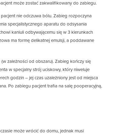
acjent może zostać zakwalifikowany do zabiegu.
o pacjent nie odczuwa bólu. Zabieg rozpoczyna
enia specjalistycznego aparatu do odsysania
uchowi kaniuli odbywającemu się w 3 kierunkach
zczowa ma formę delikatnej emulsji, a poddawane
 (w zależności od obszaru). Zabieg kończy się
nta w specjalny strój uciskowy, który niweluje
ch godzin – jej czas uzależniony jest od miejsca
na. Po zabiegu pacjent trafia na salę pooperacyjną,
 czasie może wrócić do domu, jednak musi