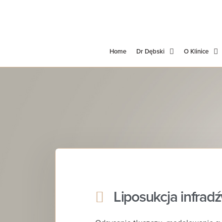
Home
Dr Dębski
O Klinice
Liposukcja infradź