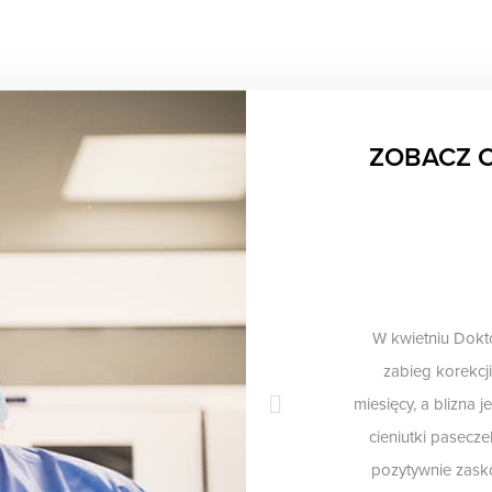
ZOBACZ C
W kwietniu Dokt
teraz
zabieg korekcji
miesięcy, a blizna 
cieniutki pasecze
pozytywnie zask