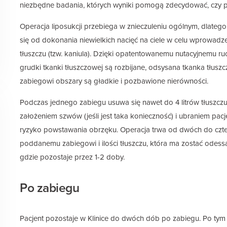
niezbędne badania, których wyniki pomogą zdecydować, czy p
Operacja liposukcji przebiega w znieczuleniu ogólnym, dlateg
się od dokonania niewielkich nacięć na ciele w celu wprowadz
tłuszczu (tzw. kaniula). Dzięki opatentowanemu nutacyjnemu r
grudki tkanki tłuszczowej są rozbijane, odsysana tkanka tłus
zabiegowi obszary są gładkie i pozbawione nierówności.
Podczas jednego zabiegu usuwa się nawet do 4 litrów tłuszczu
założeniem szwów (jeśli jest taka konieczność) i ubraniem pacje
ryzyko powstawania obrzęku. Operacja trwa od dwóch do cztere
poddanemu zabiegowi i ilości tłuszczu, która ma zostać odessa
gdzie pozostaje przez 1-2 doby.
Po zabiegu
Pacjent pozostaje w Klinice do dwóch dób po zabiegu. Po tym