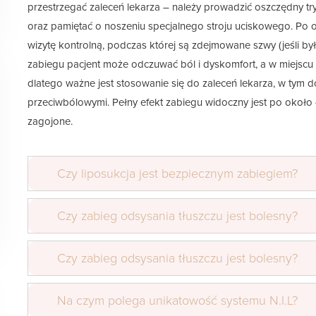
przestrzegać zaleceń lekarza – należy prowadzić oszczędny tr
oraz pamiętać o noszeniu specjalnego stroju uciskowego. Po o
wizytę kontrolną, podczas której są zdejmowane szwy (jeśli by
zabiegu pacjent może odczuwać ból i dyskomfort, a w miejscu
dlatego ważne jest stosowanie się do zaleceń lekarza, w tym 
przeciwbólowymi. Pełny efekt zabiegu widoczny jest po około 4
zagojone.
Czy liposukcja jest bezpiecznym zabiegiem?
Czy zabieg odsysania tłuszczu jest bolesny?
Czy zabieg odsysania tłuszczu jest bolesny?
Na czym polega unikatowość systemu N.I.L?