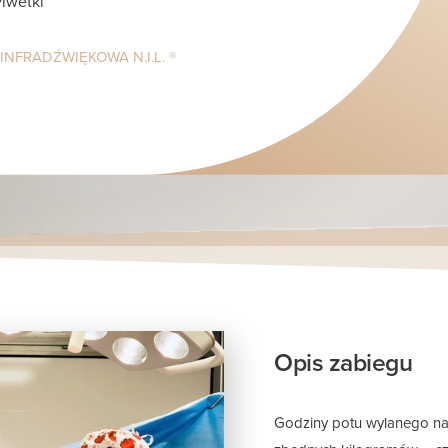
lwetki
INFRADŹWIĘKOWA N.I.L. ®
Opis zabiegu
Godziny potu wylanego na s