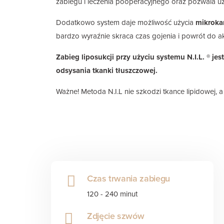
zabiegu i leczenia pooperacyjnego oraz pozwala u
Dodatkowo system daje możliwość użycia
mikroka
bardzo wyraźnie skraca czas gojenia i powrót do a
Zabieg liposukcji przy użyciu systemu N.I.L. ® j
odsysania tkanki tłuszczowej.
Ważne! Metoda N.I.L nie szkodzi tkance lipidowej, 
Czas trwania zabiegu
120 - 240 minut
Zdjęcie szwów