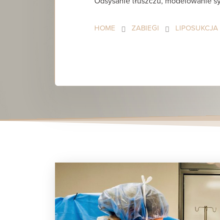
Odsysanie tłuszczu, modelowanie sy
HOME
ZABIEGI
LIPOSUKCJA 