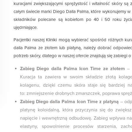
kuracjami zwiększającymi sprężystość i witalność skóry są z
całym świecie marki Diego Dalla Palma, które wykonujemy w n
składników polecane są kobietom po 40 i 50 roku życia
ujędrniające.
Pacjentki naszej Kliniki mogą wybierać spośród różnych kur
dalla Palma ze złotem lub platyną, należy dobrać odpowie
potrzeb skóry, dlatego w naszej ofercie znajdują się zabiegi 
Zabieg Diego dalla Palma Icon Time ze złotem
– p
Kuracja ta zawiera w swoim składzie złotą kolag
kolagenu, dzięki czemu skóra staje się bardziej n
to: zmniejszenie drobnych zmarszczek, poprawa spręży
Zabieg Diego dalla Palma Icon Time z platyną
– odp
platynę koloidalną, która przyczynia się do zwięks
napięcie i wewnętrzną odbudowę. Zabieg wpływa na: 
elastyny, spowolnienie procesów starzenia, zach