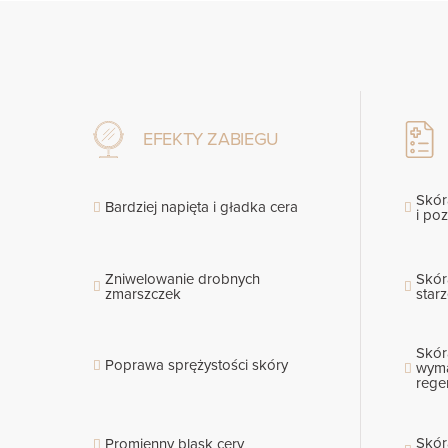
EFEKTY ZABIEGU
Skór
Bardziej napięta i gładka cera
i po
Zniwelowanie drobnych
Skór
zmarszczek
star
Skór
Poprawa sprężystości skóry
wyma
rege
Skór
Promienny blask cery