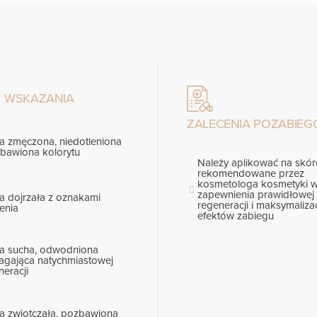
WSKAZANIA
ZALECENIA POZABIE
a zmęczona, niedotleniona
zbawiona kolorytu
Należy aplikować na skór
rekomendowane przez
kosmetologa kosmetyki w
zapewnienia prawidłowej
a dojrzała z oznakami
regeneracji i maksymalizac
zenia
efektów zabiegu
a sucha, odwodniona
gająca natychmiastowej
neracji
a zwiotczała, pozbawiona