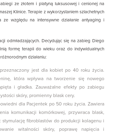
abiegi ze złotem i platyną luksusowej i cenionej na
aszej Klinice. Terapie z wykorzystaniem szlachetnych
 ze względu na intensywne działanie antyaging i
acji odmładzających. Decydując się na zabieg Diego
dnią formę terapii do wieku oraz do indywidualnych
o różnorodnym działaniu:
rzeznaczony jest dla kobiet po 40 roku życia.
eninę, która wpływa na tworzenie się nowego
apięta i gładka. Zauważalne efekty po zabiegu
stości skóry, promienny blask cery.
owiedni dla Pacjentek po 50 roku życia. Zawiera
zenia komunikacji komórkowej, przywraca blask,
stymulację fibroblastów do produkcji kolagenu i
owanie witalności skóry, poprawę napięcia i