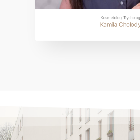
Kosmetolog, Trycholog
Kamila Chołod