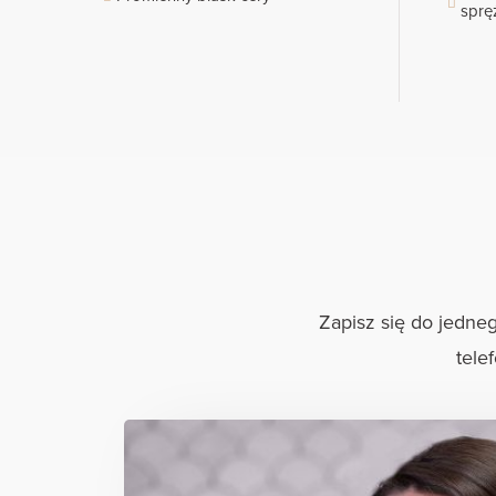
sprę
Zapisz się do jedne
tele