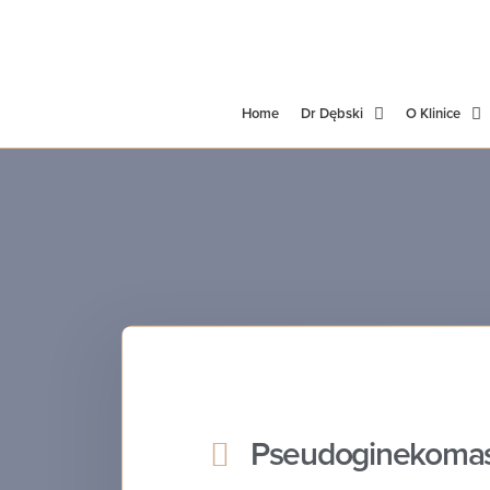
Home
Dr Dębski
O Klinice
Pseudoginekomast