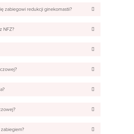
ię zabiegowi redukcji ginekomastii?
ez NFZ?
zczowej?
ia?
zczowej?
m zabiegiem?