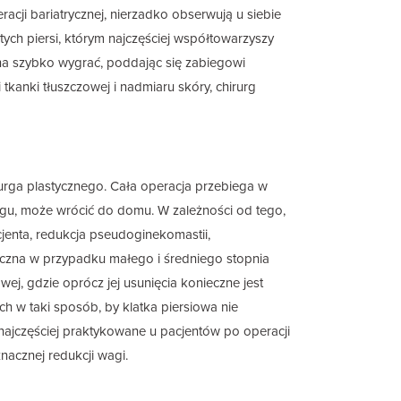
racji bariatrycznej, nierzadko obserwują u siebie
tych piersi, którym najczęściej współtowarzyszy
a szybko wygrać, poddając się zabiegowi
ci tkanki tłuszczowej i nadmiaru skóry, chirurg
rurga plastycznego. Cała operacja przebiega w
egu, może wrócić do domu. W zależności od tego,
acjenta, redukcja pseudoginekomastii,
uteczna w przypadku małego i średniego stopnia
ej, gdzie oprócz jej usunięcia konieczne jest
ch w taki sposób, by klatka piersiowa nie
 najczęściej praktykowane u pacjentów po operacji
znacznej redukcji wagi.