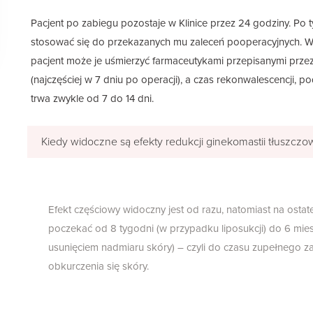
Pacjent po zabiegu pozostaje w Klinice przez 24 godziny. Po
stosować się do przekazanych mu zaleceń pooperacyjnych. W
pacjent może je uśmierzyć farmaceutykami przepisanymi przez
(najczęściej w 7 dniu po operacji), a czas rekonwalescencji, p
trwa zwykle od 7 do 14 dni.
Kiedy widoczne są efekty redukcji ginekomastii tłuszczo
Efekt częściowy widoczny jest od razu, natomiast na ostate
poczekać od 8 tygodni (w przypadku liposukcji) do 6 mies
usunięciem nadmiaru skóry) – czyli do czasu zupełnego zag
obkurczenia się skóry.