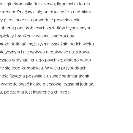
j: ginekomastia tłuszczowa, lipomastia) to dla
problem. Przejawia się on obecnością nadmiaru
icy piersi przez co powoduje powiększenie
nabierają one kobiecych kształtów i tym samym
leksy i zaniżenie własnej samooceny.
oże dotknąć mężczyzn niezależnie od ich wieku.
stetycznym i nie wpływa negatywnie na zdrowie
cząco wpłynąć na jego psychikę, dlatego warto
ie się tego kompleksu. W wielu przypadkach
ność fizyczna pozwalają usunąć nadmiar tkanki
 wymodelować klatkę piersiową, czasami jednak,
, potrzebna jest ingerencja chirurga