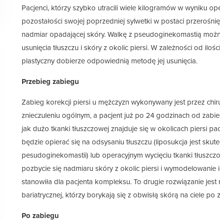
Pacjenci, którzy szybko utracili wiele kilogramów w wyniku ope
pozostałości swojej poprzedniej sylwetki w postaci przerośnię
nadmiar opadającej skóry. Walkę z pseudoginekomastią możn
usunięcia tłuszczu i skóry z okolic piersi. W zależności od iloś
plastyczny dobierze odpowiednią metodę jej usunięcia.
Przebieg zabiegu
Zabieg korekcji piersi u mężczyzn wykonywany jest przez chi
znieczuleniu ogólnym, a pacjent już po 24 godzinach od zabi
jak dużo tkanki tłuszczowej znajduje się w okolicach piersi p
będzie opierać się na odsysaniu tłuszczu (liposukcja jest sk
pesudoginekomastii) lub operacyjnym wycięciu tkanki tłuszczow
pozbycie się nadmiaru skóry z okolic piersi i wymodelowanie i
stanowiła dla pacjenta kompleksu. To drugie rozwiązanie jest
bariatrycznej, którzy borykają się z obwisłą skórą na ciele po 
Po zabiegu