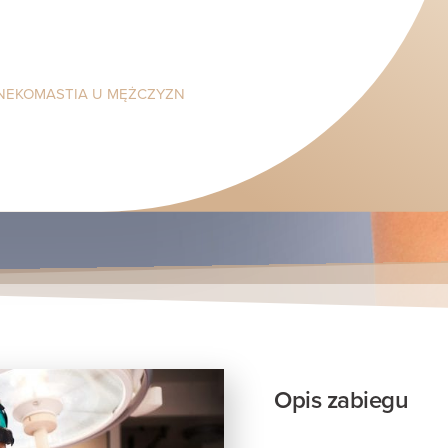
EKOMASTIA U MĘŻCZYZN
Opis zabiegu