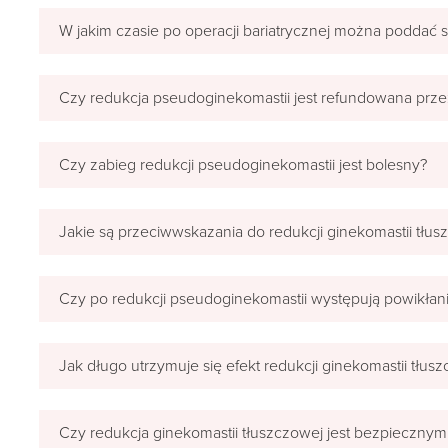
W jakim czasie po operacji bariatrycznej można poddać s
Czy redukcja pseudoginekomastii jest refundowana prz
Czy zabieg redukcji pseudoginekomastii jest bolesny?
Jakie są przeciwwskazania do redukcji ginekomastii tłus
Czy po redukcji pseudoginekomastii występują powikłan
Jak długo utrzymuje się efekt redukcji ginekomastii tłus
Czy redukcja ginekomastii tłuszczowej jest bezpieczny