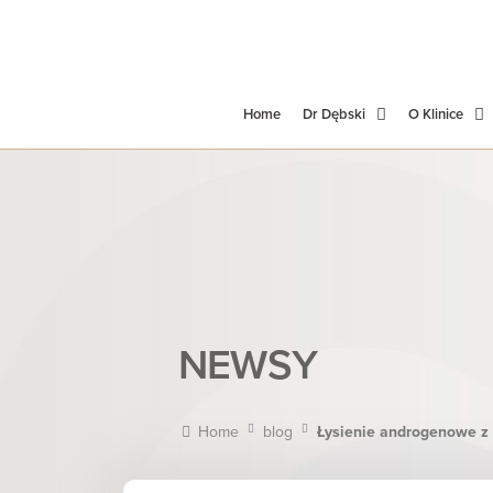
Home
Dr Dębski
O Klinice
NEWSY
Home
blog
Łysienie androgenowe z 