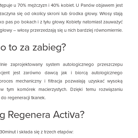
tępuje u 70% mężczyzn i 40% kobiet. U Panów objawem jest
zaczyna się od okolicy skroni lub środka głowy. Włosy stają
lko pas po bokach i z tyłu głowy. Kobiety natomiast zauważyć
łowy – włosy przerzedzają się u nich bardziej równomiernie.
o to za zabieg?
nie zaprojektowany system autologicznego przeszczepu
cjent jest zarówno dawcą jak i biorcą autologicznego
proces mechaniczny i filtracja pozwalają uzyskać wysoką
 w tym komórek macierzystych. Dzięki temu rozwiązaniu
do regeneracji tkanek.
eg Regenera Activa?
inut i składa się z trzech etapów: