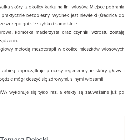
ałka skóry z okolicy karku na linii włosów. Miejsce pobrania
s praktycznie bezbolesny. Wycinek jest niewielki (średnica do
eszczepu goi się szybko i samoistnie.
rowa, komórka macierzysta oraz czynniki wzrostu zostają
ządzenia.
ę głowy metodą mezoterapii w okolice mieszków włosowych
 zabieg zapoczątkuje procesy regeneracyjne skóry głowy i
będzie mógł cieszyć się zdrowymi, silnymi włosami!
VA wykonuje się tylko raz, a efekty są zauważalne już po
. Tomasz Dębski