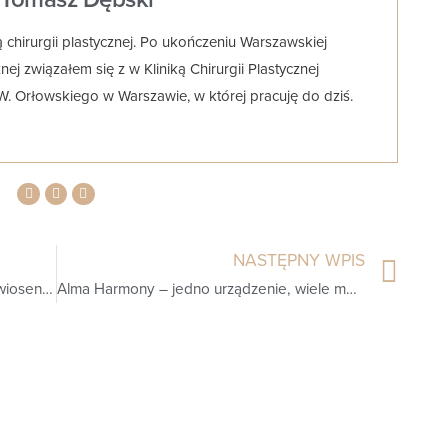
ą chirurgii plastycznej. Po ukończeniu Warszawskiej
j związałem się z w Kliniką Chirurgii Plastycznej
. W. Orłowskiego w Warszawie, w której pracuję do dziś.
NASTĘPNY WPIS
Modelowanie sylwetki – perfekcyjna wiosenna figura dzięki zabiegom medycyny estetycznej
Alma Harmony – jedno urządzenie, wiele możliwości